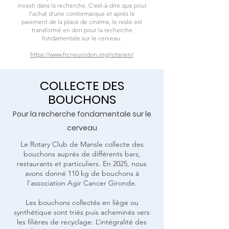
investi dans la recherche. C’est-à-dire que pour
l’achat d’une contremarque et après le
paiement de la place de cinéma, le reste est
transformé en don pour la recherche
fondamentale sur le cerveau.
https://www.frcneurodon.org/rotarien/
COLLECTE DES
BOUCHONS
Pour la recherche fondamentale sur le
cerveau
Le Rotary Club de Mansle collecte des
bouchons auprès de différents bars,
restaurants et particuliers. En 2025, nous
avons donné 110 kg de bouchons à
l'association Agir Cancer Gironde.
Les bouchons collectés en liège ou
synthétique sont triés puis acheminés vers
les filières de recyclage. L’intégralité des