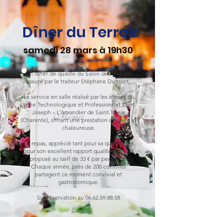
Dîner du Terroir
samedi 28 mars à 19h30
Un dîner de qualité du Salon des Vins est
assuré par le traiteur Stéphane Dumont.
Le service en salle réalisé par les élèves du
Lycée Technologique et Professionnel Saint-
Joseph – L’Amandier de Saint-Yrieix
(Charente), offrant une prestation soignée et
chaleureuse.
Ce repas, apprécié tant pour sa qualité que
pour son excellent rapport qualité-prix, est
proposé au tarif de 33 € par personne.
Chaque année, près de 200 convives
partagent ce moment convivial et
gastronomique.
S
ur réservation au
06.62.59.88.58