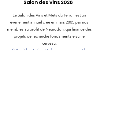
Salon des Vins 2026
Le Salon des Vins et Mets du Terroir est un
événement annuel créé en mars 2005 par nos
membres au profit de Neurodon, qui finance des
projets de recherche fondamentale sur le
cerveau.
Grâce à la générosité de nos sponsors et la
motivation de l'équipe Rotary Mansle, un don de
10 000 € a été remis à Neurodon.